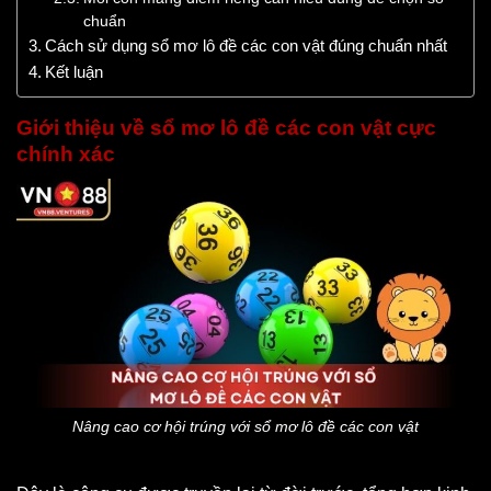
chuẩn
Cách sử dụng sổ mơ lô đề các con vật đúng chuẩn nhất
Kết luận
Giới thiệu về sổ mơ lô đề các con vật cực
chính xác
Nâng cao cơ hội trúng với sổ mơ lô đề các con vật