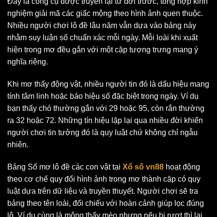
Đây là công cụ được truyền lại từ đời trước, tổng hợp kinh
nghiệm giải mã các giấc mộng theo hình ảnh quen thuộc.
Nhiều người chơi lô đề lâu năm vẫn dựa vào bảng này
nhằm suy luận số chuẩn xác mỗi ngày. Mỗi loài khi xuất
hiện trong mơ đều gắn với một cặp tượng trưng mang ý
nghĩa riêng.
Khi mơ thấy động vật, nhiều người tin đó là dấu hiệu mang
tính tâm linh hoặc báo hiệu số đặc biệt trong ngày. Ví dụ
bạn thấy chó thường gắn với 29 hoặc 95, còn rắn thường
ra 32 hoặc 72. Những tín hiệu lặp lại qua nhiều đời khiến
người chơi tin tưởng đó là quy luật chứ không chỉ ngẫu
nhiên.
Bảng Sổ mơ lô đề các con vật tại
Xổ số vn88
hoạt động
theo cơ chế quy đổi hình ảnh trong mơ thành cặp có quy
luật dựa trên dữ liệu và truyền thuyết. Người chơi sẽ tra
bảng theo tên loài, đối chiếu với hoàn cảnh giúp lọc đúng
lô. Ví dụ cùng là mộng thấy mèo nhưng nếu bị rượt thì lại