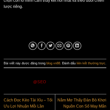
chọn con lô mình cảm thấy kết nối nhất và theo đuổi chiến
lược riêng.
Bài viết này được đăng trong
blog vn88
. Đánh dấu
liên kết thường trực
.
@SEO
Cách Đọc Kèo Tài Xỉu – Tối
Nằm Mơ Thấy Đàn Bò Khơi
Ưu Lợi Nhuận Mỗi Lần
Nguồn Con Số May Mắn