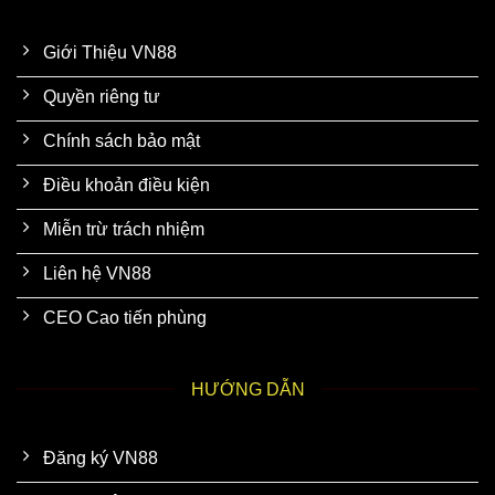
Giới Thiệu VN88
Quyền riêng tư
Chính sách bảo mật
Điều khoản điều kiện
Miễn trừ trách nhiệm
Liên hệ VN88
CEO Cao tiến phùng
HƯỚNG DẪN
Đăng ký VN88