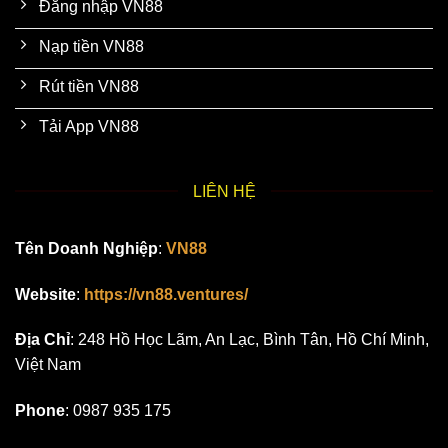
Đăng nhập VN88
Nạp tiền VN88
Rút tiền VN88
Tải App VN88
LIÊN HỆ
Tên Doanh Nghiệp
:
VN88
Website
:
https://vn88.ventures/
Địa Chỉ
: 248 Hồ Học Lãm, An Lạc, Bình Tân, Hồ Chí Minh,
Việt Nam
Phone
: 0987 935 175