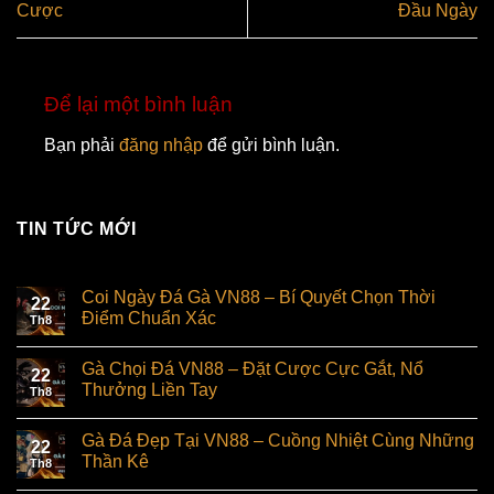
Cược
Đầu Ngày
Để lại một bình luận
Bạn phải
đăng nhập
để gửi bình luận.
TIN TỨC MỚI
Coi Ngày Đá Gà VN88 – Bí Quyết Chọn Thời
22
Điểm Chuẩn Xác
Th8
Gà Chọi Đá VN88 – Đặt Cược Cực Gắt, Nổ
22
Thưởng Liền Tay
Th8
Gà Đá Đẹp Tại VN88 – Cuồng Nhiệt Cùng Những
22
Thần Kê
Th8