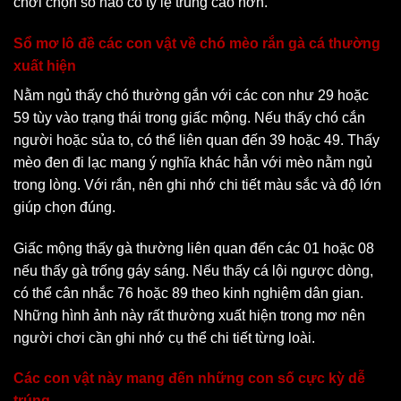
chơi chọn số nào có tỷ lệ trúng cao hơn.
Sổ mơ lô đề các con vật về chó mèo rắn gà cá thường
xuất hiện
Nằm ngủ thấy chó thường gắn với các con như 29 hoặc
59 tùy vào trạng thái trong giấc mộng. Nếu thấy chó cắn
người hoặc sủa to, có thể liên quan đến 39 hoặc 49. Thấy
mèo đen đi lạc mang ý nghĩa khác hẳn với mèo nằm ngủ
trong lòng. Với rắn, nên ghi nhớ chi tiết màu sắc và độ lớn
giúp chọn đúng.
Giấc mộng thấy gà thường liên quan đến các 01 hoặc 08
nếu thấy gà trống gáy sáng. Nếu thấy cá lội ngược dòng,
có thể cân nhắc 76 hoặc 89 theo kinh nghiệm dân gian.
Những hình ảnh này rất thường xuất hiện trong mơ nên
người chơi cần ghi nhớ cụ thể chi tiết từng loài.
Các con vật này mang đến những con số cực kỳ dễ
trúng