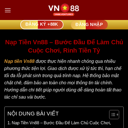
Bỏ
qua
nội
ĐĂNG KÝ +88K
ĐĂNG NHẬP
dung
Nạp Tiền Vn88 – Bước Đầu Để Làm Chủ
Cuộc Chơi, Rinh Tiền Tỷ
Nạp tiền Vn88
được thực hiện nhanh chóng qua nhiều
phương thức tiện lợi. Giao dịch được xử lý tức thì, hạn chế
tối đa lỗi phát sinh trong quá trình nạp. Hệ thống bảo mật
chặt chẽ, đảm bảo an toàn cho mọi thông tin tài chính.
Hướng dẫn chi tiết giúp người dùng dễ dàng hoàn tất thao
tác chỉ sau vài bước.
NỘI DUNG BÀI VIẾT
Nạp Tiền Vn88 – Bước Đầu Để Làm Chủ Cuộc Chơi,