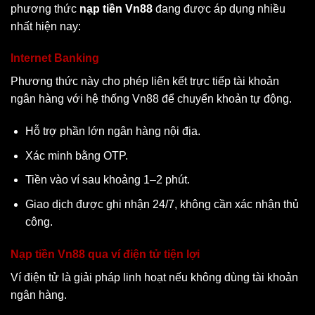
phương thức
nạp tiền Vn88
đang được áp dụng nhiều
nhất hiện nay:
Internet Banking
Phương thức này cho phép liên kết trực tiếp tài khoản
ngân hàng với hệ thống Vn88 để chuyển khoản tự động.
Hỗ trợ phần lớn ngân hàng nội địa.
Xác minh bằng OTP.
Tiền vào ví sau khoảng 1–2 phút.
Giao dịch được ghi nhận 24/7, không cần xác nhận thủ
công.
Nạp tiền Vn88 qua ví điện tử tiện lợi
Ví điện tử là giải pháp linh hoạt nếu không dùng tài khoản
ngân hàng.