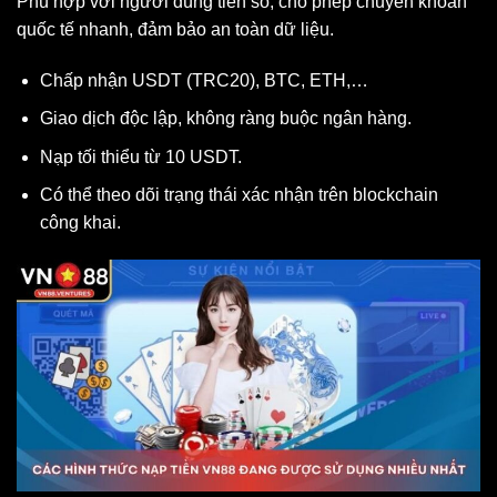
Phù hợp với người dùng tiền số, cho phép chuyển khoản
quốc tế nhanh, đảm bảo an toàn dữ liệu.
Chấp nhận USDT (TRC20), BTC, ETH,…
Giao dịch độc lập, không ràng buộc ngân hàng.
Nạp tối thiểu từ 10 USDT.
Có thể theo dõi trạng thái xác nhận trên blockchain
công khai.