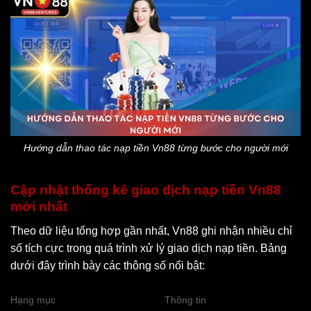
Hướng dẫn thao tác nạp tiền Vn88 từng bước cho người mới
Cập nhật thống kê giao dịch nạp tiền Vn88
mới nhất
Theo dữ liệu tổng hợp gần nhất, Vn88 ghi nhận nhiều chỉ
số tích cực trong quá trình xử lý giao dịch nạp tiền. Bảng
dưới đây trình bày các thông số nổi bật:
Hạng mục
Thông tin