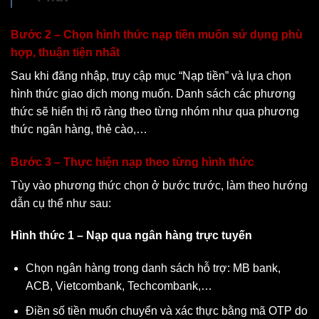
Bước 2 – Chọn hình thức nạp tiền muốn sử dụng phù
hợp, thuận tiện nhất
Sau khi đăng nhập, truy cập mục “Nạp tiền” và lựa chọn
hình thức giao dịch mong muốn. Danh sách các phương
thức sẽ hiển thị rõ ràng theo từng nhóm như qua phương
thức ngân hàng, thẻ cào,…
Bước 3 – Thực hiện nạp theo từng hình thức
Tùy vào phương thức chọn ở bước trước, làm theo hướng
dẫn cụ thể như sau:
Hình thức 1 – Nạp qua ngân hàng trực tuyến
Chọn ngân hàng trong danh sách hỗ trợ: MB bank,
ACB, Vietcombank, Techcombank,…
Điền số tiền muốn chuyển và xác thực bằng mã OTP do