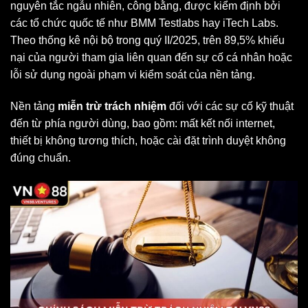
nguyên tắc ngẫu nhiên, công bằng, được kiểm định bởi
các tổ chức quốc tế như BMM Testlabs hay iTech Labs.
Theo thống kê nội bộ trong quý II/2025, trên 89,5% khiếu
nại của người tham gia liên quan đến sự cố cá nhân hoặc
lỗi sử dụng ngoài phạm vi kiểm soát của nền tảng.
Nền tảng
miễn trừ trách nhiệm
đối với các sự cố kỹ thuật
đến từ phía người dùng, bao gồm: mất kết nối internet,
thiết bị không tương thích, hoặc cài đặt trình duyệt không
đúng chuẩn.