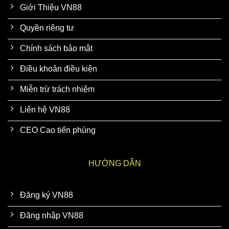
Giới Thiệu VN88
Quyền riêng tư
Chính sách bảo mật
Điều khoản điều kiện
Miễn trừ trách nhiệm
Liên hệ VN88
CEO Cao tiến phùng
HƯỚNG DẪN
Đăng ký VN88
Đăng nhập VN88