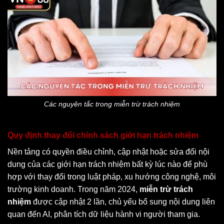
Các nguyên tắc trong miễn trừ trách nhiệm
Quy định thay đổi chính sách giới hạn trách nhiệm
Nền tảng có quyền điều chỉnh, cập nhật hoặc sửa đổi nội
dung của các giới hạn trách nhiệm bất kỳ lúc nào để phù
hợp với thay đổi trong luật pháp, xu hướng công nghệ, môi
trường kinh doanh. Trong năm 2024,
miễn trừ trách
nhiệm
được cập nhật 2 lần, chủ yếu bổ sung nội dung liên
quan đến AI, phân tích dữ liệu hành vi người tham gia.