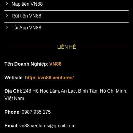
Nạp tiền VN88
Rút tiền VN88
Tải App VN88
LIÊN HỆ
Tên Doanh Nghiệp
:
VN88
Website
:
https://vn88.ventures/
Địa Chỉ
: 248 Hồ Học Lãm, An Lạc, Bình Tân, Hồ Chí Minh,
Việt Nam
Phone
: 0987 935 175
Email
:
vn88.ventures@gmail.com