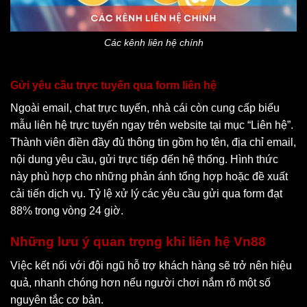
Các kênh liên hệ chính
Gửi yêu cầu trực tuyến qua form liên hệ
Ngoài email, chat trực tuyến, nhà cái còn cung cấp biểu
mẫu liên hệ trực tuyến ngay trên website tại mục “Liên hệ”.
Thành viên điền đầy đủ thông tin gồm họ tên, địa chỉ email,
nội dung yêu cầu, gửi trực tiếp đến hệ thống. Hình thức
này phù hợp cho những phản ánh tổng hợp hoặc đề xuất
cải tiến dịch vụ. Tỷ lệ xử lý các yêu cầu gửi qua form đạt
88% trong vòng 24 giờ.
Những lưu ý quan trọng khi liên hệ Vn88
Việc kết nối với đội ngũ hỗ trợ khách hàng sẽ trở nên hiệu
quả, nhanh chóng hơn nếu người chơi nắm rõ một số
nguyên tắc cơ bản.