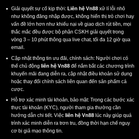
Giải quyết sự cố kịp thời:
Liên hệ Vn88
xử lí lỗi nhỏ
như không đăng nhập được, không hiển thị trò chơi hay
vấn đề lớn hơn như khiếu nại về giao dịch rút tiền, mọi
thắc mắc đều được bộ phận CSKH giải quyết trong
vòng 3 – 10 phút thông qua live chat, tối đa 12 giờ qua
email.
Cập nhật thông tin ưu đãi, chính sách: Người chơi có
thể chủ động
liên hệ Vn88
để nắm bắt các chương trình
khuyến mãi đang diễn ra, cập nhật điều khoản sử dụng
hoặc thay đổi chính sách liên quan đến sản phẩm cá
cược.
Hỗ trợ xác minh tài khoản, bảo mật: Trong các bước xác
thực tài khoản (KYC), người tham gia thường cần
hướng dẫn chi tiết. Việc
liên hệ Vn88
lúc này giúp quá
trình xác minh diễn ra trơn tru, đồng thời hạn chế nguy
cơ bị giả mạo thông tin.