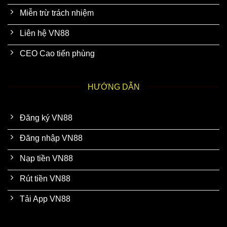
Miễn trừ trách nhiệm
Liên hệ VN88
CEO Cao tiến phùng
HƯỚNG DẪN
Đăng ký VN88
Đăng nhập VN88
Nạp tiền VN88
Rút tiền VN88
Tải App VN88