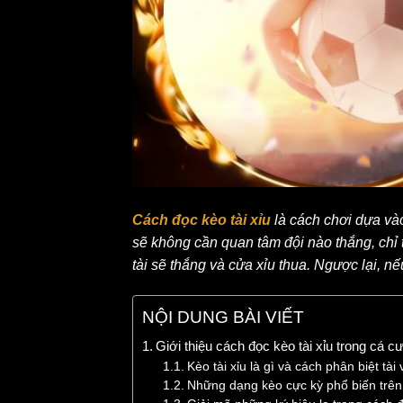
Cách đọc kèo tài xỉu
là cách chơi dựa vào
sẽ không cần quan tâm đội nào thắng, chỉ 
tài sẽ thắng và cửa xỉu thua. Ngược lại, 
NỘI DUNG BÀI VIẾT
Giới thiệu cách đọc kèo tài xỉu trong cá 
Kèo tài xỉu là gì và cách phân biệt tài 
Những dạng kèo cực kỳ phổ biến trên