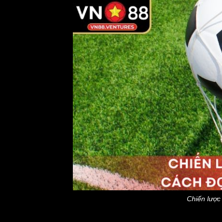
Chiến lược