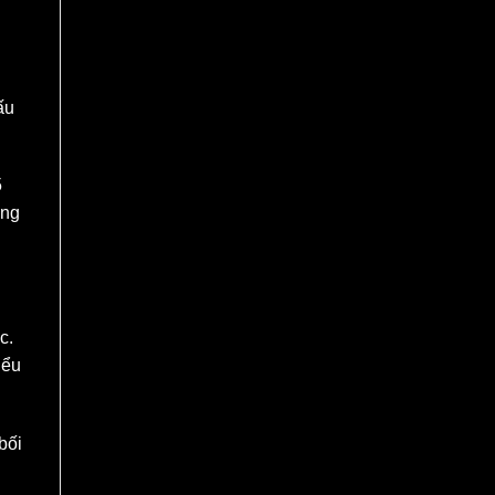
ấu
5
ờng
c.
iểu
bối