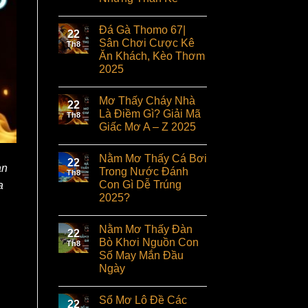
Đá Gà Thomo 67|
22
Sân Chơi Cược Kê
Th8
Ăn Khách, Kèo Thơm
2025
Mơ Thấy Cháy Nhà
22
Là Điềm Gì? Giải Mã
Th8
Giấc Mơ A – Z 2025
Nằm Mơ Thấy Cá Bơi
22
ạn
Trong Nước Đánh
Th8
Con Gì Dễ Trúng
a
2025?
Nằm Mơ Thấy Đàn
22
Bò Khơi Nguồn Con
Th8
Số May Mắn Đầu
Ngày
Sổ Mơ Lô Đề Các
22