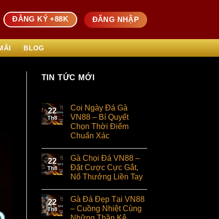
ĐĂNG KÝ +88K
ĐĂNG NHẬP
MÃI
BLOG
TIN TỨC MỚI
Coi Ngày Đá Gà
22
VN88 – Bí Quyết
Th8
Chọn Thời Điểm
Chuẩn Xác
Gà Chọi Đá VN88 –
22
Đặt Cược Cực Gắt,
Th8
Nổ Thưởng Liền Tay
Gà Đá Đẹp Tại VN88
22
– Cuồng Nhiệt Cùng
Th8
Những Thần Kê