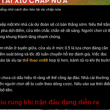
ắng nhờ cách đọc kèo tài xỉu chấp nửa
 hiệp một khi nhà cái dự đoán sẽ có bàn thắng sớm. Nếu thế trận
 pha dứt điểm, cửa trên chắc chắn sẽ rất sáng. Người chơi có t
trúng khung thành tăng nhanh chóng.
ểm nhấn ở tuyến giữa, cửa xỉu ở mức 0.5 là lựa chọn đáng cân
iểm soát bóng và tốc độ luân chuyển hỗ trợ đánh giá. Việc đọc
èo tài xỉu tại
thể thao vn88
hợp lý hơn, tránh rủi ro khi thị trườ
rận chưa có dấu hiệu rõ ràng về thế công áp đảo. Nhà cái thường
ến người chơi dễ bị cuốn theo dòng cược. Nếu vào sai thời điể
bộ tiền.
ỉu rung khi trận đấu đang diễn ra