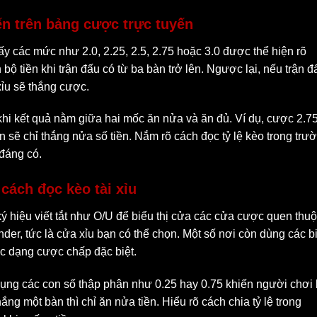
n trên bảng cược trực tuyến
y các mức như 2.0, 2.25, 2.5, 2.75 hoặc 3.0 được thể hiện rõ
 bộ tiền khi trận đấu có từ ba bàn trở lên. Ngược lại, nếu trận đ
xỉu sẽ thắng cược.
 khi kết quả nằm giữa hai mốc ăn nửa và ăn đủ. Ví dụ, cược 2.7
n sẽ chỉ thắng nửa số tiền. Nắm rõ cách đọc tỷ lệ kèo trong trư
 đáng có.
cách đọc kèo tài xỉu
ký hiệu viết tắt như O/U để biểu thị cửa các cửa cược quen thuộ
à Under, tức là cửa xỉu bạn có thể chọn. Một số nơi còn dùng các b
ác dạng cược chấp đặc biệt.
dụng các con số thập phân như 0.25 hay 0.75 khiến người chơi 
hắng một bàn thì chỉ ăn nửa tiền. Hiểu rõ cách chia tỷ lệ trong