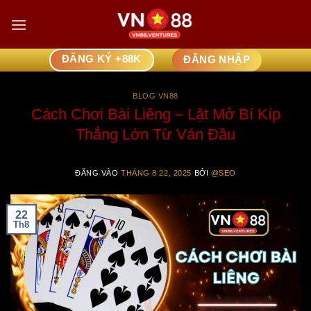
Bỏ
qua
nội
ĐĂNG KÝ +88K
ĐĂNG NHẬP
dung
BLOG VN88
Cách Chơi Bài Liêng – Lật Mở Bí Kíp
Thắng Lớn Từ Ván Đầu
ĐĂNG VÀO
THÁNG 8 22, 2025
BỞI
@SEO
22
Th8