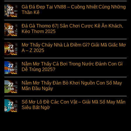
Gà Đá Đẹp Tại VN88 – Cuồng Nhiệt Cùng Những
22
Thần Kê
Th8
Đá Gà Thomo 67| Sân Chơi Cược Kê Ăn Khách,
22
Kèo Thơm 2025
Th8
Mơ Thấy Cháy Nhà Là Điềm Gì? Giải Mã Giấc Mơ
22
A – Z 2025
Th8
Nằm Mơ Thấy Cá Bơi Trong Nước Đánh Con Gì
22
Dễ Trúng 2025?
Th8
Nằm Mơ Thấy Đàn Bò Khơi Nguồn Con Số May
22
Mắn Đầu Ngày
Th8
Sổ Mơ Lô Đề Các Con Vật – Giải Mã Số May Mắn
22
Siêu Bất Ngờ
Th8