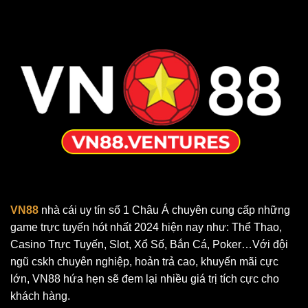
VN88
nhà cái uy tín số 1 Châu Á chuyên cung cấp những
game trực tuyến hót nhất 2024 hiện nay như: Thể Thao,
Casino Trực Tuyến, Slot, Xổ Số, Bắn Cá, Poker…Với đội
ngũ cskh chuyên nghiệp, hoản trả cao, khuyến mãi cực
lớn, VN88 hứa hẹn sẽ đem lại nhiều giá trị tích cực cho
khách hàng.