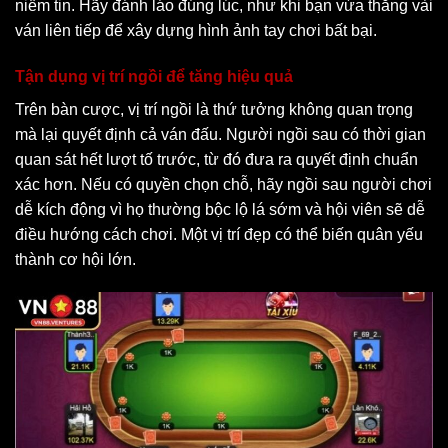
niềm tin. Hãy đánh láo đúng lúc, như khi bạn vừa thắng vài
ván liên tiếp để xây dựng hình ảnh tay chơi bất bại.
Tận dụng vị trí ngồi để tăng hiệu quả
Trên bàn cược, vị trí ngồi là thứ tưởng không quan trọng
mà lại quyết định cả ván đấu. Người ngồi sau có thời gian
quan sát hết lượt tố trước, từ đó đưa ra quyết định chuẩn
xác hơn. Nếu có quyền chọn chỗ, hãy ngồi sau người chơi
dễ kích động vì họ thường bộc lộ lá sớm và hội viên sẽ dễ
điều hướng cách chơi. Một vị trí đẹp có thể biến quân yếu
thành cơ hội lớn.