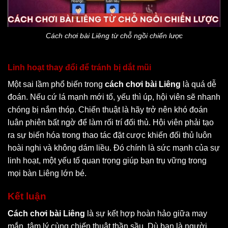
Cách chơi bài Liêng từ chỗ ngồi chiến lược
Linh hoạt thay đổi để tránh bị dắt mũi
Một sai lầm phổ biến trong
cách chơi bài Liêng
là quá dễ
đoán. Nếu cứ lá mạnh mới tố, yếu thì úp, hội viên sẽ nhanh
chóng bị nắm thóp. Chiến thuật là hãy trở nên khó đoán
luân phiên bất ngờ để làm rối trí đối thủ. Hội viên phải tạo
ra sự biến hóa trong thao tác đặt cược khiến đối thủ luôn
hoài nghi và không dám liều. Đó chính là sức mạnh của sự
linh hoạt, một yếu tố quan trọng giúp bạn trụ vững trong
mọi bàn Liêng lớn bé.
Kết luận
Cách chơi bài Liêng
là sự kết hợp hoàn hảo giữa may
mắn, tâm lý cùng chiến thuật thần sầu. Dù bạn là người