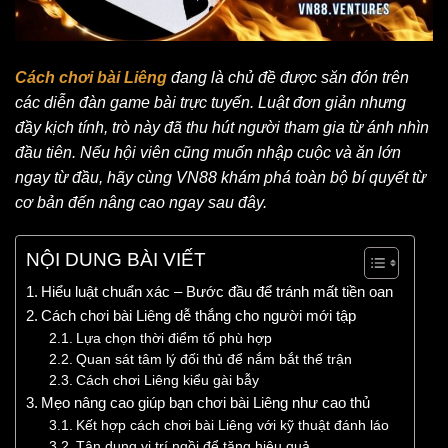
Cách chơi bài Liêng
đang là chủ đề được săn đón trên
các diễn đàn game bài trực tuyến. Luật đơn giản nhưng
đầy kịch tính, trò này đã thu hút người tham gia từ ánh nhìn
đầu tiên. Nếu hội viên cũng muốn nhập cuộc và ăn lớn
ngay từ đầu, hãy cùng VN88 khám phá toàn bộ bí quyết từ
cơ bản đến nâng cao ngay sau đây.
NỘI DUNG BÀI VIẾT
Hiểu luật chuẩn xác – Bước đầu để tránh mất tiền oan
Cách chơi bài Liêng dễ thắng cho người mới tập
Lựa chọn thời điểm tố phù hợp
Quan sát tâm lý đối thủ để nắm bắt thế trận
Cách chơi Liêng kiểu gài bẫy
Mẹo nâng cao giúp bạn chơi bài Liêng như cao thủ
Kết hợp cách chơi bài Liêng với kỹ thuật đánh láo
Tận dụng vị trí ngồi để tăng hiệu quả